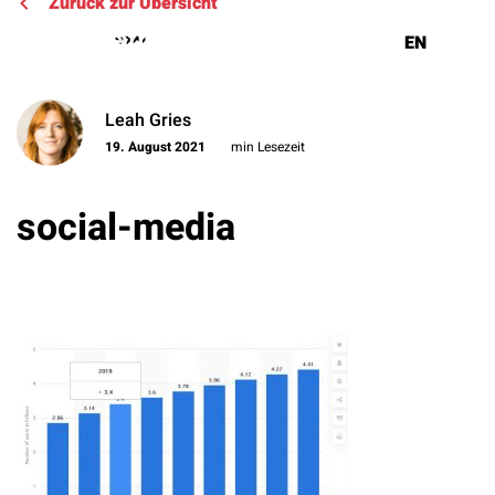
Zurück zur Übersicht
DE
EN
Leah Gries
Lösungen
19. August 2021
min Lesezeit
Referenzen
social-media
Über uns
Know How
Newsletter
Contact