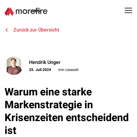
Lösungen
Zurück zur Übersicht
Referenzen
Hendrik Unger
Über uns
25. Juli 2024
min Lesezeit
Know How
Warum eine starke
Newsletter
Markenstrategie in
Krisenzeiten entscheidend
Kontakt
ist