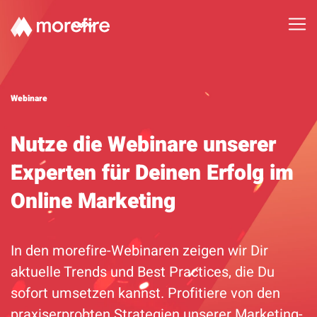
Lösungen
Webinare
Referenzen
Nutze die Webinare unserer
Über uns
Experten für Deinen Erfolg im
Know How
Online Marketing
Newsletter
In den morefire-Webinaren zeigen wir Dir
Kontakt
aktuelle Trends und Best Practices, die Du
sofort umsetzen kannst. Profitiere von den
praxiserprobten Strategien unserer Marketing-