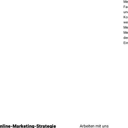
Me
Fa
un
Ko
we
Me
Me
de
Ei
nline-Marketing-Strategie
Arbeiten mit uns