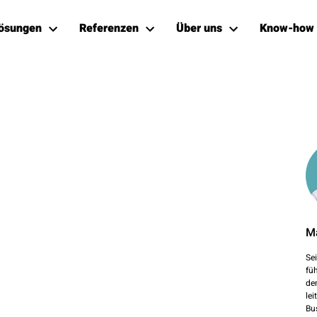
ösungen
Referenzen
Über uns
Know-how
M
Se
fü
de
le
Bu