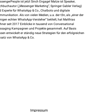
ssengerPeople ist jetzt Sinch Engage! Matze ist Speaker,
chbuchautor („Messenger Marketing“, Springer Gabler Verlag)
d Experte für WhatsApp & Co., Chatbots und digitale
mmunikation. Als von vielen Medien, u.a. der t3n, als „einer der
nigen echten WhatsApp-Versteher“ betitelt, hat Matthias
hner seit 2017 Einblicke in tausend von Conversational
ssaging Kampagnen und Projekte gesammelt. Auf Basis
ssen entwickelt er ständig neue Strategien für den erfolgreichen
nsatz von WhatsApp & Co.
Impressum