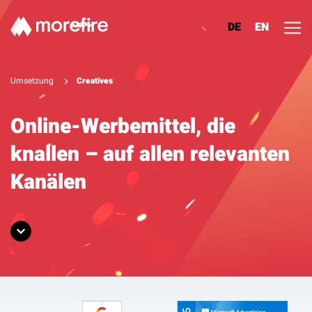
DE
EN
Lösungen
Umsetzung
Creatives
Referenzen
Online-Werbemittel, die
knallen – auf allen relevanten
Über uns
Kanälen
Know How
Newsletter
Kontakt