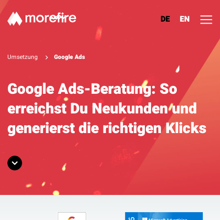
DE
EN
Lösungen
Umsetzung
Google Ads
Referenzen
Google Ads-Beratung: So
erreichst Du Neukunden und
Über uns
generierst die richtigen Klicks
Know How
Newsletter
Kontakt