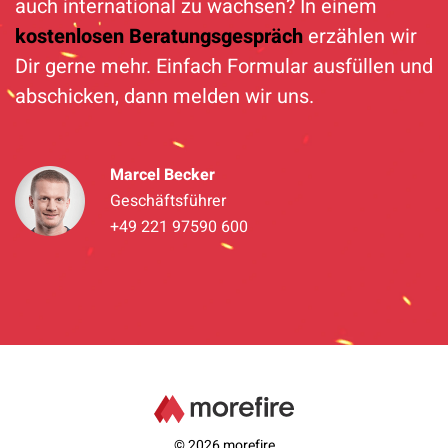
auch international zu wachsen? In einem
kostenlosen Beratungsgespräch
erzählen wir
Dir gerne mehr. Einfach Formular ausfüllen und
abschicken, dann melden wir uns.
Marcel Becker
Geschäftsführer
+49 221 97590 600
© 2026 morefire