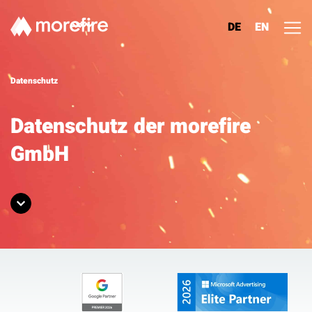
DE
EN
Lösungen
Datenschutz
Referenzen
Datenschutz der morefire
GmbH
Über uns
Know How
Newsletter
Kontakt