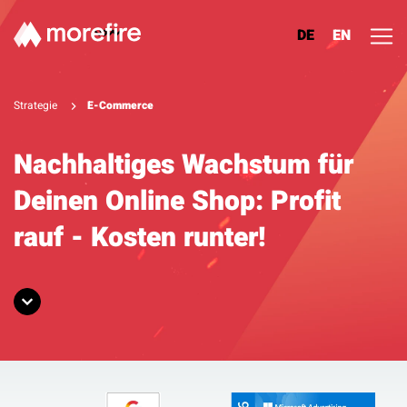
DE
EN
Lösungen
Strategie
E-Commerce
Referenzen
Nachhaltiges Wachstum für
Deinen Online Shop: Profit
Über uns
rauf - Kosten runter!
Know How
Newsletter
Kontakt