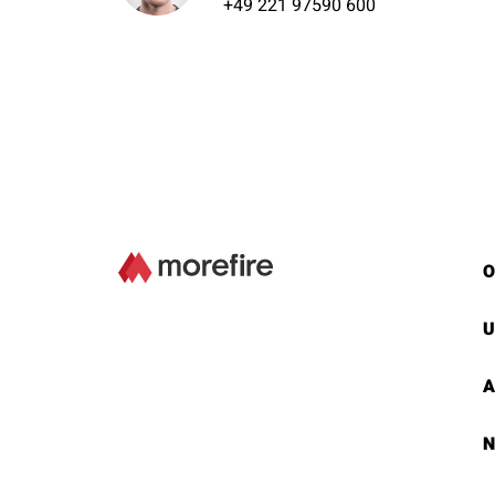
+49 221 97590 600
O
U
A
N