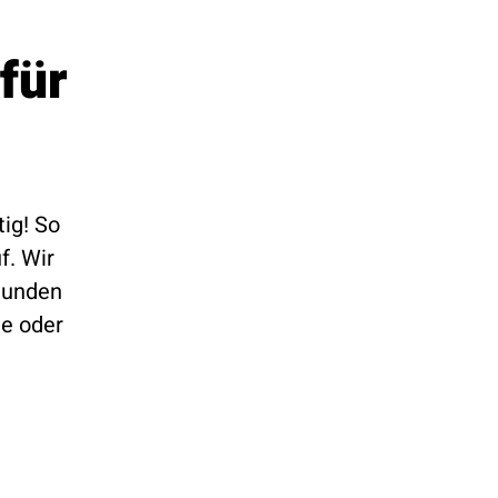
für
tig! So
f. Wir
Stunden
e oder