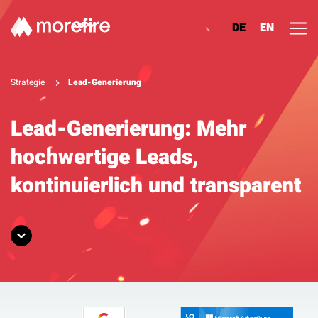
DE
EN
Lösungen
Strategie
Lead-Generierung
Referenzen
Lead-Generierung: Mehr
hochwertige Leads,
Über uns
kontinuierlich und transparent
Know How
Newsletter
Kontakt