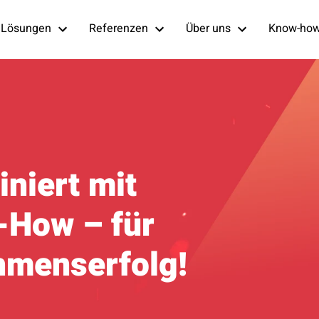
Lösungen
Referenzen
Über uns
Know-ho
niert mit
How – für
hmenserfolg!