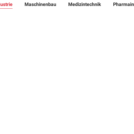
ustrie
Maschinenbau
Medizintechnik
Pharmain
erlangen nach klarer
rnehmen online neue Kunden
– von der strategischen
en Content bis zu
ng in der Bauindustrie
en weckt und nachhaltig für