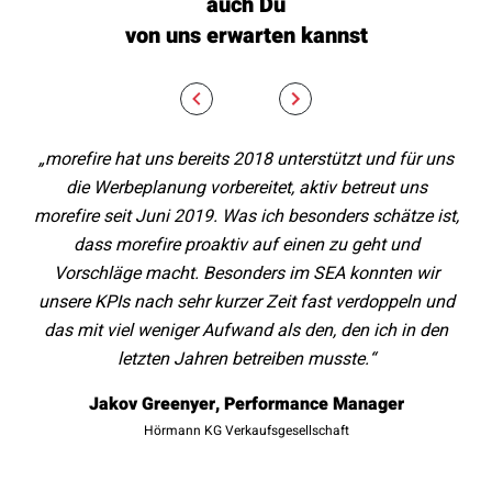
auch Du
von uns erwarten kannst
„morefire hat uns bereits 2018 unterstützt und für uns
„W
die Werbeplanung vorbereitet, aktiv betreut uns
auf
morefire seit Juni 2019. Was ich besonders schätze ist,
Em
dass morefire proaktiv auf einen zu geht und
wir
Vorschläge macht. Besonders im SEA konnten wir
unsere KPIs nach sehr kurzer Zeit fast verdoppeln und
das mit viel weniger Aufwand als den, den ich in den
letzten Jahren betreiben musste.“
v
Jakov Greenyer, Performance Manager
Te
Hörmann KG Verkaufsgesellschaft
ü