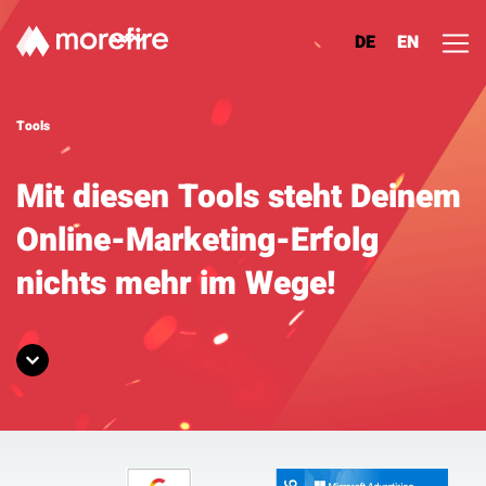
DE
EN
Lösungen
Tools
Referenzen
Mit diesen Tools steht Deinem
Online-Marketing-Erfolg
Über uns
nichts mehr im Wege!
Know How
Newsletter
Kontakt