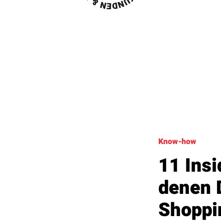
Know-how
11 Insi
denen 
Shoppin