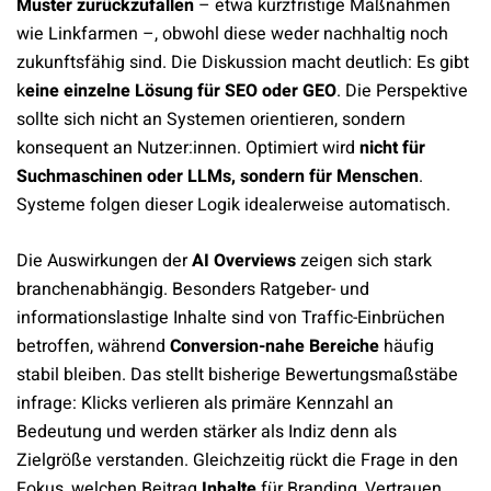
Muster zurückzufallen
– etwa kurzfristige Maßnahmen
wie Linkfarmen –, obwohl diese weder nachhaltig noch
zukunftsfähig sind. Die Diskussion macht deutlich: Es gibt
k
eine einzelne Lösung für SEO oder GEO
. Die Perspektive
sollte sich nicht an Systemen orientieren, sondern
konsequent an Nutzer:innen. Optimiert wird
nicht für
Suchmaschinen oder LLMs, sondern für Menschen
.
Systeme folgen dieser Logik idealerweise automatisch.
Die Auswirkungen der
AI Overviews
zeigen sich stark
branchenabhängig. Besonders Ratgeber- und
informationslastige Inhalte sind von Traffic-Einbrüchen
betroffen, während
Conversion-nahe Bereiche
häufig
stabil bleiben. Das stellt bisherige Bewertungsmaßstäbe
infrage: Klicks verlieren als primäre Kennzahl an
Bedeutung und werden stärker als Indiz denn als
Zielgröße verstanden. Gleichzeitig rückt die Frage in den
Fokus, welchen Beitrag
Inhalte
für Branding, Vertrauen