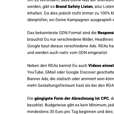
Um zu verhindern, dass Deine Ads auf unerwün
werden, gibt es
Brand Safety Listen
, also List
Inhalten. Da dies jedoch nicht immer zu 100% kl
überprüfen, wo Deine Kampagnen ausgespielt 
Das bekannteste GDN Format sind die
Responsi
brauchst Du nur verschiedene Bilder, Headline
Google baut daraus verschiedene Ads. RDAs ha
und werden auch nativ vom GDN eingesetzt.
Neben den RDAs kannst Du auch
Videos einse
YouTube, GMail oder Google Discover geschaltet
Banner Ads, die statisch oder animiert sein kö
mehr Gestaltungsfreiraum hast als bei den RDA
Die
gängigste Form der Abrechnung ist CPC
, d
bezahlst. Budgetwise gibt es kein Minimum, jed
mindestens 30 Euro pro Tag beginnen und dies