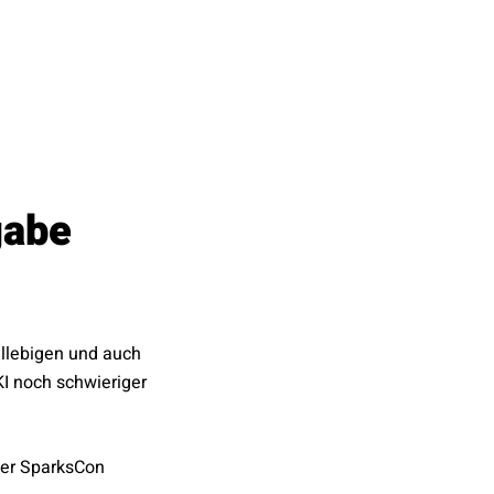
gabe
elllebigen und auch
I noch schwieriger
der SparksCon