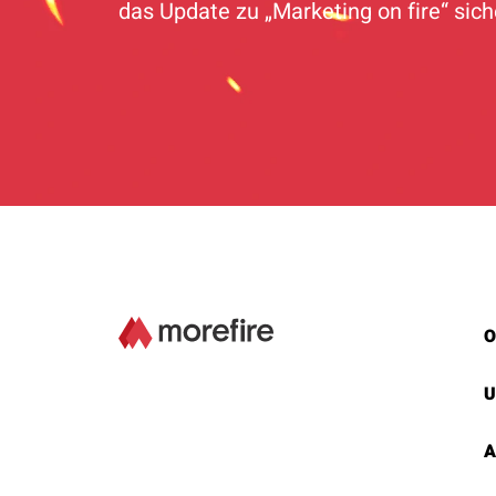
das Update zu „Marketing on fire“ sic
O
U
A