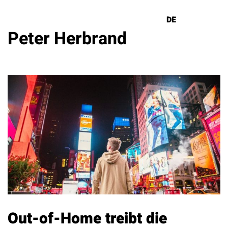
DE
EN
Peter Herbrand
Lösungen
Referenzen
Über uns
Know How
Newsletter
Kontakt
Out-of-Home treibt die