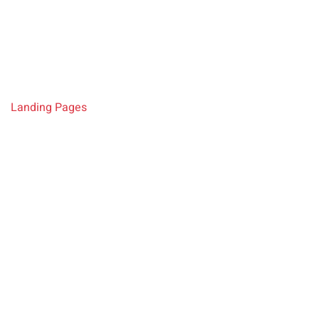
Hallesche
Landing-Page-Erstellung zur Lead-Generierung
Landing Pages