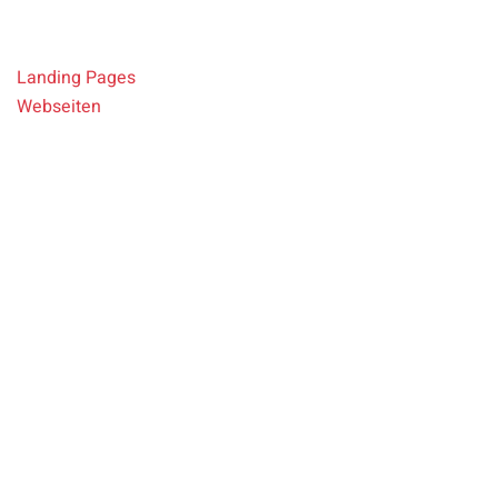
Leadgenerierung und Steigerung der SEO-Sichtbarkeit.
Landing Pages
Webseiten