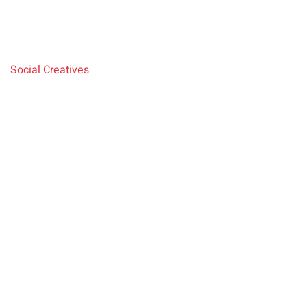
Neugestaltung des Social-Media-Auftritts für die LCK
GmbH
Social Creatives