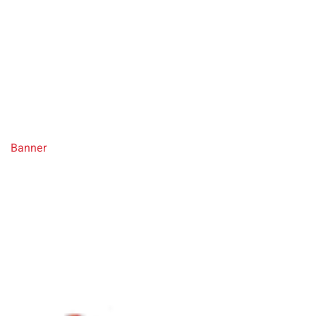
BGF
Corporate Relaunch für das Institut für Betriebliche
Gesundheitsvorsorge mit neuer Gestaltungswelt
Banner