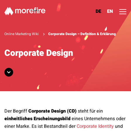
DE
EN
Lösungen
Online Marketing Wiki
Corporate Design – Definition & Erklärung
Referenzen
Corporate Design
Über uns
Know How
Newsletter
Der Begriff
Corporate Design (CD)
steht für ein
Kontakt
einheitliches Erscheinungsbild
eines Unternehmens oder
einer Marke. Es ist Bestandteil der
Corporate Identity
und