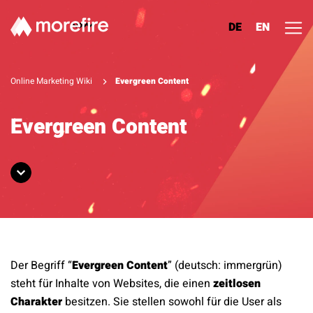
DE
EN
Lösungen
Online Marketing Wiki
Evergreen Content
Referenzen
Evergreen Content
Über uns
Know How
Newsletter
Der Begriff “
Evergreen Content
” (deutsch: immergrün)
Kontakt
steht für Inhalte von Websites, die einen
zeitlosen
Charakter
besitzen. Sie stellen sowohl für die User als