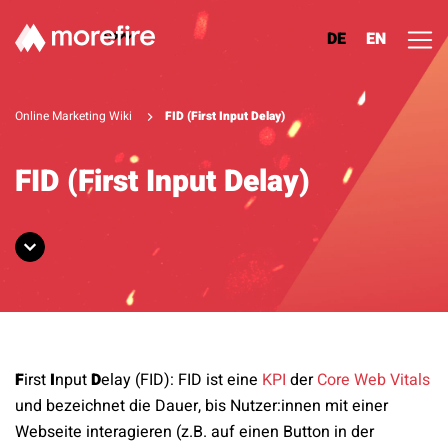
DE
EN
Lösungen
Online Marketing Wiki
FID (First Input Delay)
Referenzen
FID (First Input Delay)
Über uns
Know How
Newsletter
F
irst
I
nput
D
elay (FID): FID ist eine
KPI
der
Core Web Vitals
Kontakt
und bezeichnet die Dauer, bis Nutzer:innen mit einer
Webseite interagieren (z.B. auf einen Button in der