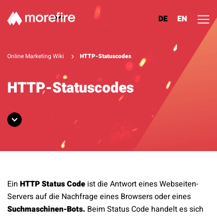
DE
EN
Lösungen
Online Marketing Wiki
HTTP-Statuscodes
Referenzen
HTTP-Statuscodes
Über uns
Know How
Newsletter
Ein
HTTP Status Code
ist die Antwort eines Webseiten-
Kontakt
Servers auf die Nachfrage eines Browsers oder eines
Suchmaschinen-Bots.
Beim Status Code handelt es sich