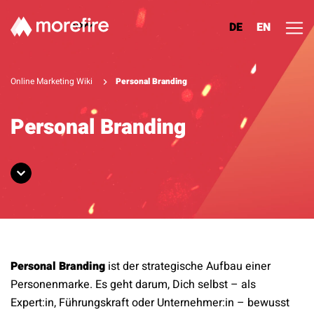
DE
EN
Lösungen
Online Marketing Wiki
Personal Branding
Referenzen
Personal Branding
Über uns
Know How
Newsletter
Personal Branding
ist der strategische Aufbau einer
Kontakt
Personenmarke. Es geht darum, Dich selbst – als
Expert:in, Führungskraft oder Unternehmer:in – bewusst