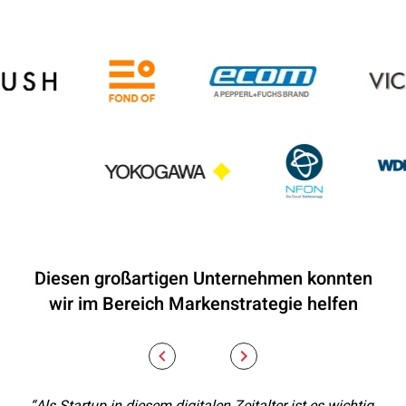
Diesen großartigen Unternehmen konnten
wir im Bereich Markenstrategie helfen
“Als Startup in diesem digitalen Zeitalter ist es wichtig,
„m