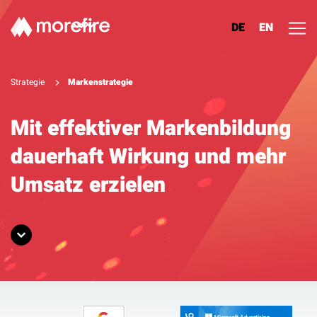
DE
EN
Lösungen
Strategie
Markenstrategie
Referenzen
Mit effektiver Markenbildung
dauerhaft Wirkung und mehr
Über uns
Umsatz erzielen
Know How
Newsletter
Kontakt