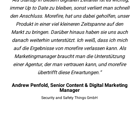
immer Up to Date zu bleiben, sonst verliert man schnell
n
den Anschluss. Morefire, hat uns dabei geholfen, unser
Pro
Produkt in einer viel kleineren Zeitspanne auf den
Z
Markt zu bringen. Darüber hinaus haben sie uns auch
K
danach weiterhin unterstützt. Ich weiß, dass ich mich
Lö
auf die Ergebnisse von morefire verlassen kann. Als
Un
Marketingmanager braucht man die Unterstützung
einer Agentur, der man vertrauen kann, und morefire
in
übertrifft diese Erwartungen.“
de
bes
Andrew Penfold, Senior Content & Digital Marketing
A
Manager
S
Security and Safety Things GmbH
p
ak
mit
n
auc