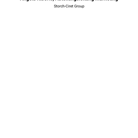
Id
Storch-Ciret Group