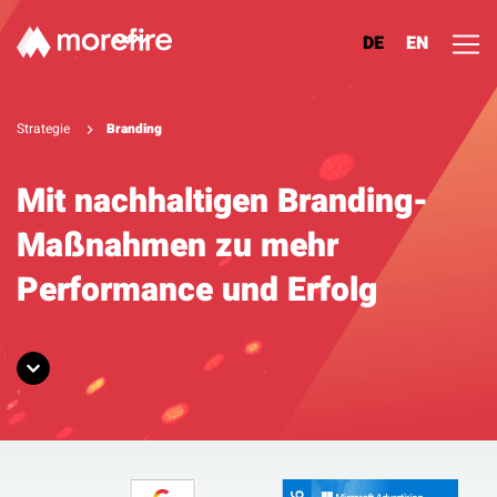
DE
EN
Lösungen
Strategie
Branding
Referenzen
Mit nachhaltigen Branding-
Maßnahmen zu mehr
Über uns
Performance und Erfolg
Know How
Newsletter
Kontakt