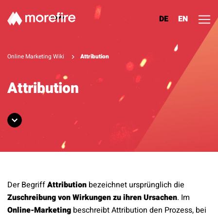
DE
EN
Lösungen
Online Marketing Wiki
Attribution
Referenzen
Attribution
Über uns
Know How
Newsletter
Der Begriff
Attribution
bezeichnet ursprünglich die
Kontakt
Zuschreibung von Wirkungen zu ihren Ursachen
. Im
Online-Marketing
beschreibt Attribution den Prozess, bei