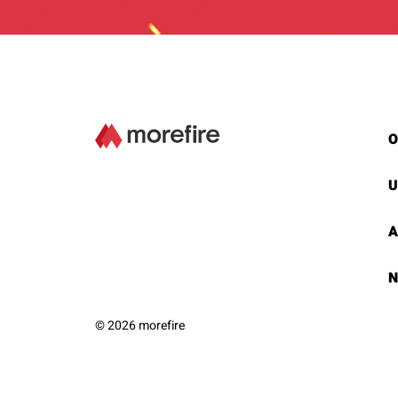
O
U
A
N
© 2026 morefire