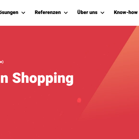
ösungen
Referenzen
Über uns
Know-how
e)
n Shopping