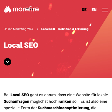
DE
EN
Lösungen
Online Marketing Wiki
Local SEO – Definition & Erklärung
Referenzen
Local SEO
Über uns
Know How
Newsletter
Bei
Local SEO
geht es darum, dass eine Website für lokale
Kontakt
Suchanfragen
möglichst hoch
ranken
soll. Es ist also eine
spezielle Form der
Suchmaschinenoptimierung
, die