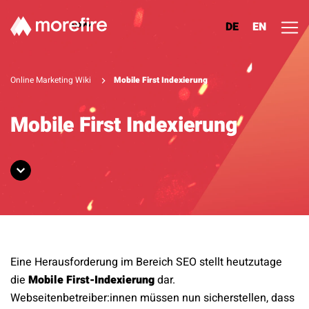
DE
EN
Lösungen
Online Marketing Wiki
Mobile First Indexierung
Referenzen
Mobile First Indexierung
Über uns
Know How
Newsletter
Eine Herausforderung im Bereich SEO stellt heutzutage
Kontakt
die
Mobile First-Indexierung
dar.
Webseitenbetreiber:innen müssen nun sicherstellen, dass