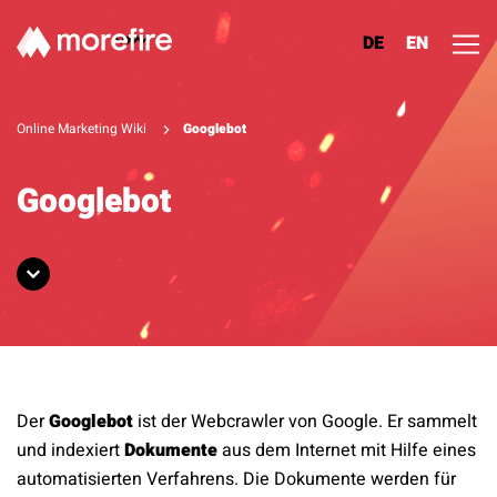
DE
EN
Lösungen
Online Marketing Wiki
Googlebot
Referenzen
Googlebot
Über uns
Know How
Newsletter
Der
Googlebot
ist der
Webcrawler
von Google. Er sammelt
Kontakt
und indexiert
Dokumente
aus dem Internet mit Hilfe eines
automatisierten Verfahrens. Die Dokumente werden für