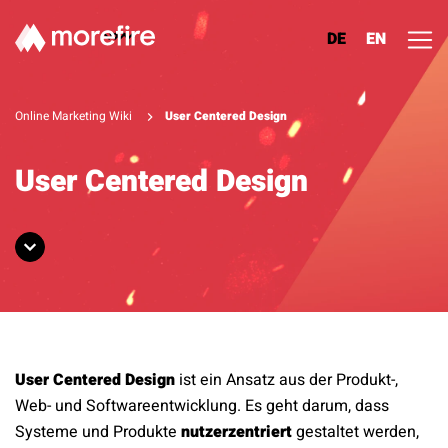
DE
EN
Lösungen
Online Marketing Wiki
User Centered Design
Referenzen
User Centered Design
Über uns
Know How
Newsletter
User Centered Design
ist ein Ansatz aus der Produkt-,
Kontakt
Web- und Softwareentwicklung. Es geht darum, dass
Systeme und Produkte
nutzerzentriert
gestaltet werden,