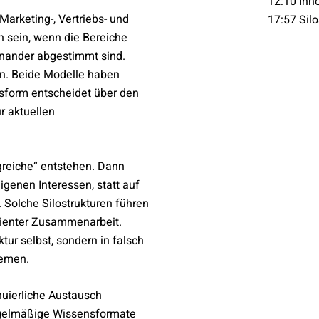
12:10 Inn
Marketing-, Vertriebs- und
17:57 Sil
h sein, wenn die Bereiche
einander abgestimmt sind.
en. Beide Modelle haben
sform entscheidet über den
ur aktuellen
greiche“ entstehen. Dann
igenen Interessen, statt auf
Solche Silostrukturen führen
izienter Zusammenarbeit.
ktur selbst, sondern in falsch
temen.
inuierliche Austausch
egelmäßige Wissensformate