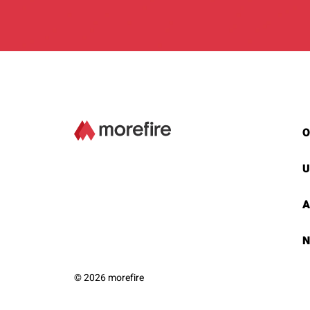
O
U
A
N
© 2026 morefire