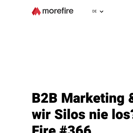
DE
B2B Marketing 
wir Silos nie lo
Fire #366