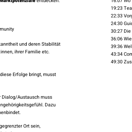
Marktpotenziale
entdecken:
16:07 Wo 
19:23 Te
22:33 Vor
24:30 Gui
mmunity
30:27 Die 
36:06 Wie
nntheit und deren Stabilität
39:36 Wel
innen, ihrer Familie etc.
43:34 Com
49:30 Zu
iese Erfolge bringt, musst
 Dialog/Austausch muss
ngehörigkeitsgefühl. Dazu
enbindet.
grenzter Ort sein,