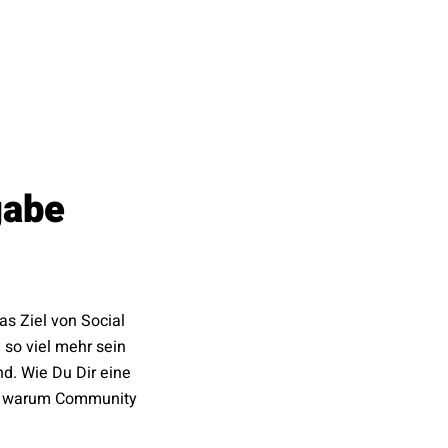
gabe
as Ziel von Social
 so viel mehr sein
d. Wie Du Dir eine
nd warum Community
!