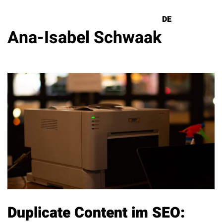
DE
EN
Ana-Isabel Schwaak
Lösungen
Referenzen
Über uns
Know How
Newsletter
Kontakt
Duplicate Content im SEO: