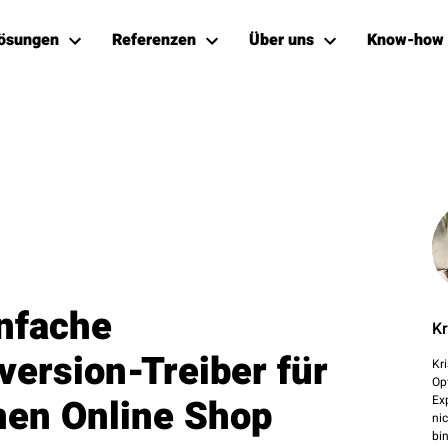
ösungen
Referenzen
Über uns
Know-how
infache
Kr
version-Treiber für
Kr
Op
nen Online Shop
Ex
ni
bi