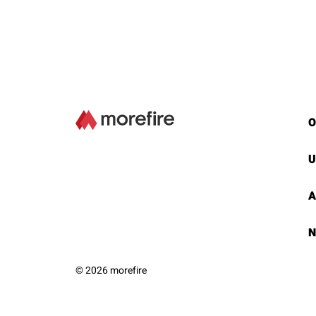
O
U
A
N
© 2026 morefire