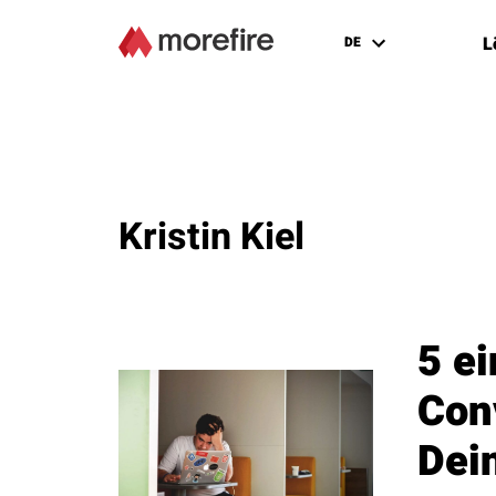
L
DE
Kristin Kiel
5 e
Con
Dei