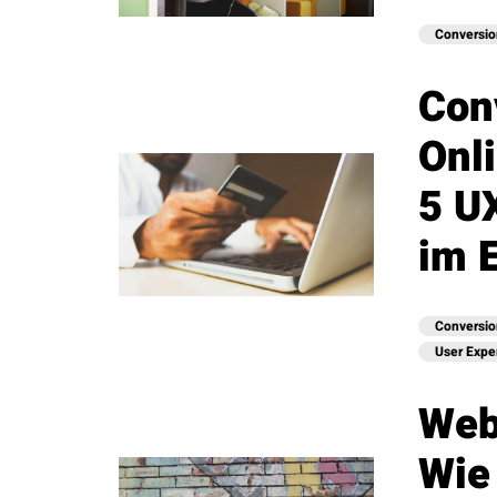
Conversio
Con
Onl
5 U
im 
Conversio
User Expe
Web
Wie