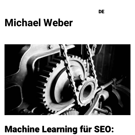
DE
EN
Michael Weber
Lösungen
Referenzen
Über uns
Know How
Newsletter
Kontakt
Machine Learning für SEO: