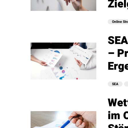
Zie
Online Str
SEA
– P
Erg
SEA
Wet
im 