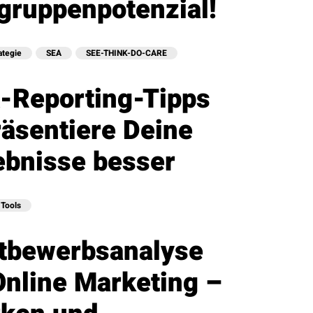
lgruppenpotenzial!
ategie
SEA
SEE-THINK-DO-CARE
-Reporting-Tipps
räsentiere Deine
ebnisse besser
Tools
tbewerbsanalyse
Online Marketing –