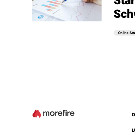
Stä
Sch
Online Str
O
U