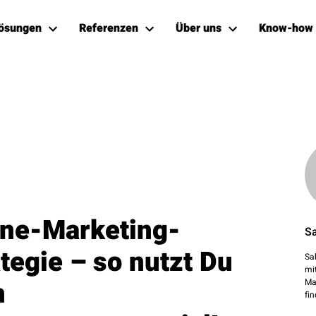
ösungen
Referenzen
Über uns
Know-how
ine-Marketing-
Sa
tegie – so nutzt Du
Sab
mi
n
Ma
fin