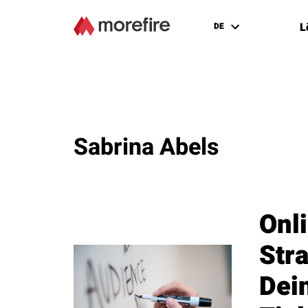
L
DE
Sabrina Abels
Onl
Stra
Dei