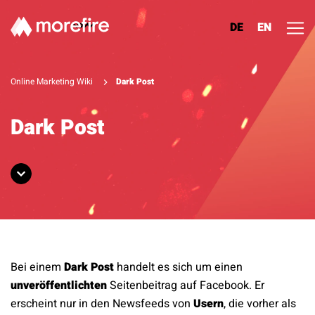
DE
EN
Lösungen
Online Marketing Wiki
Dark Post
Referenzen
Dark Post
Über uns
Know How
Newsletter
Bei einem
Dark Post
handelt es sich um einen
Kontakt
unveröffentlichten
Seitenbeitrag auf
Facebook
. Er
erscheint nur in den Newsfeeds von
Usern
, die vorher als