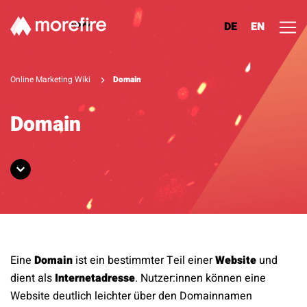
DE
EN
Lösungen
Online Marketing Wiki
Domain
Referenzen
Domain
Über uns
Know How
Newsletter
Eine
Domain
ist ein bestimmter Teil einer
Website
und
Kontakt
dient als
Internetadresse
. Nutzer:innen können eine
Website deutlich leichter über den Domainnamen