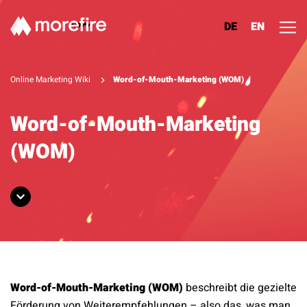
DE
EN
Lösungen
Online Marketing Wiki
Word-of-Mouth-Marketing (WOM)
Referenzen
Word-of-Mouth-Marketing
(WOM)
Über uns
Know How
Newsletter
Kontakt
Word-of-Mouth-Marketing (WOM)
beschreibt die gezielte
Förderung von Weiterempfehlungen – also das, was man