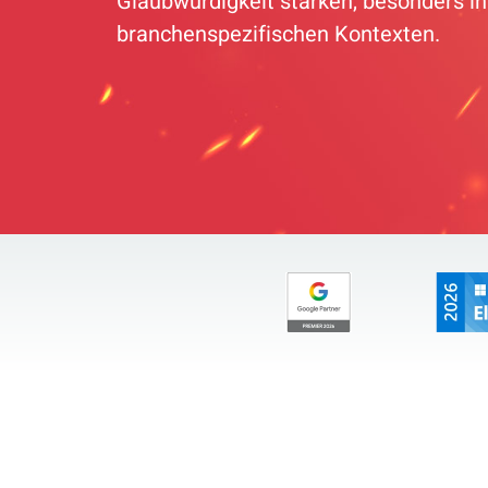
Glaubwürdigkeit stärken, besonders in
branchenspezifischen Kontexten.