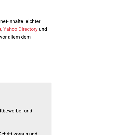
et-Inhalte leichter
)
,
Yahoo Directory
und
d vor allem dem
ttbewerber und
chritt voraus und