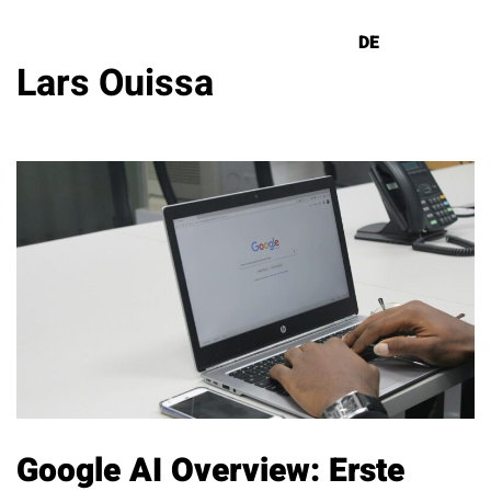
DE
EN
Lars Ouissa
Lösungen
Referenzen
Über uns
Know How
Newsletter
Kontakt
Google AI Overview: Erste