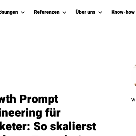
ösungen
Referenzen
Über uns
Know-how
wth Prompt
Vi
ineering für
eter: So skalierst