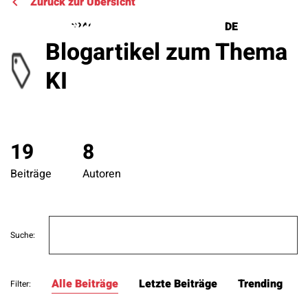
Zurück zur Übersicht
DE
EN
Blogartikel zum Thema
KI
Lösungen
Referenzen
19
8
Über uns
Beiträge
Autoren
Know How
Search
Newsletter
Suche:
for:
Kontakt
Alle Beiträge
Letzte Beiträge
Trending
Filter: