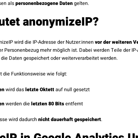
sen als
personenbezogene Daten
gelten.
utet anonymizeIP?
izeIP wird die IP-Adresse der Nutzer:innen
vor der weiteren V
er Personenbezug mehr möglich ist. Dabei werden Teile der IP-
r die Daten gespeichert oder weiterverarbeitet werden.
t die Funktionsweise wie folgt:
en
wird das
letzte Oktett
auf null gesetzt
en
werden die
letzten 80 Bits
entfernt
esse wird dadurch
nicht dauerhaft gespeichert
.
IP in Google Analytics U