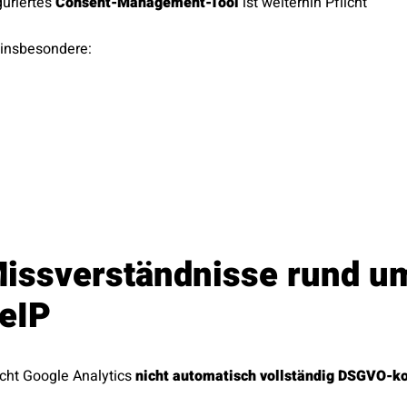
guriertes
Consent-Management-Tool
ist weiterhin Pflicht
t insbesondere:
Missverständnisse rund u
eIP
ht Google Analytics
nicht automatisch vollständig DSGVO-k