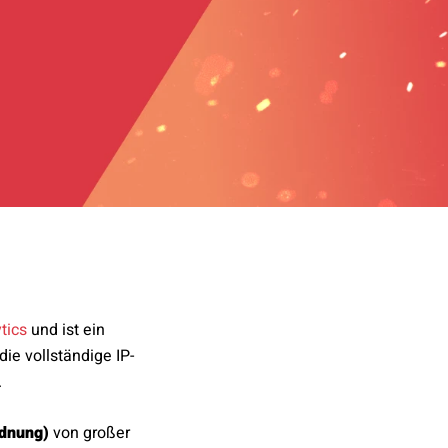
tics
und ist ein
 die vollständige IP-
.
dnung)
von großer