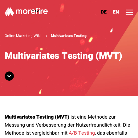
DE
EN
Lösungen
Online Marketing Wiki
Multivariates Testing
Referenzen
Multivariates Testing (MVT)
Über uns
Know How
Newsletter
Multivariates Testing (MVT)
ist eine Methode zur
Kontakt
Messung und Verbesserung der Nutzerfreundlichkeit. Die
Methode ist vergleichbar mit
A/B-Testing
, das ebenfalls