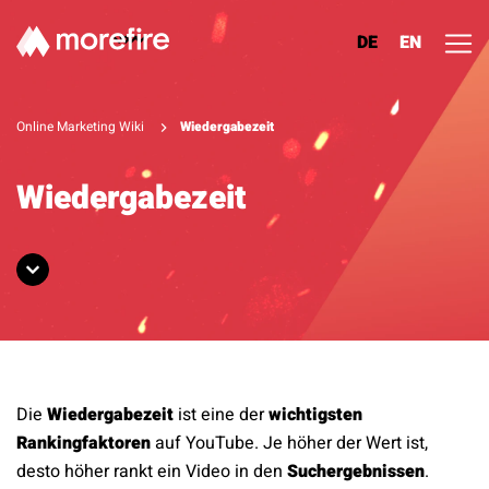
DE
EN
Lösungen
Online Marketing Wiki
Wiedergabezeit
Referenzen
Wiedergabezeit
Über uns
Know How
Newsletter
Die
Wiedergabezeit
ist eine der
wichtigsten
Kontakt
Rankingfaktoren
auf YouTube. Je höher der Wert ist,
desto höher rankt ein Video in den
Suchergebnissen
.