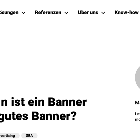
ösungen
Referenzen
Über uns
Know-how
n ist ein Banner
M
 gutes Banner?
Le
mo
vertising
SEA