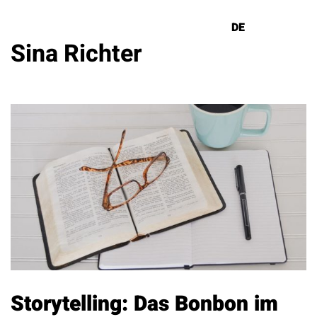
DE
EN
Sina Richter
Lösungen
Referenzen
Über uns
Know How
Newsletter
Kontakt
Storytelling: Das Bonbon im