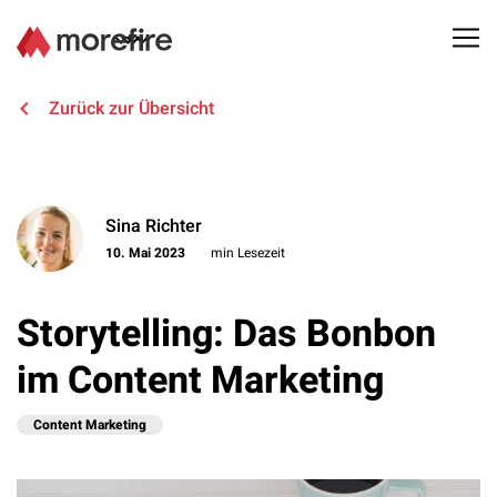
Lösungen
Zurück zur Übersicht
Referenzen
Sina Richter
Über uns
10. Mai 2023
min Lesezeit
Know How
Storytelling: Das Bonbon
Newsletter
im Content Marketing
Kontakt
Content Marketing